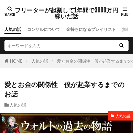
フリーターが起業して1年間で3000万円
稼いだ話
人気の話
コンサルについて
金持ちになるプレイリスト
無料
HOME
人気の話
愛とお金の関係性 僕が起業するまでの
愛とお金の関係性 僕が起業するまでの
お話
人気の話
人気の話