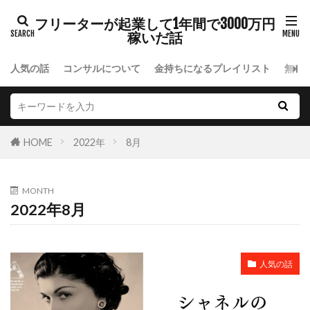
フリーターが起業して1年間で3000万円
稼いだ話
人気の話
コンサルについて
金持ちになるプレイリスト
無料
HOME
2022年
8月
MONTH
2022年8月
人気の話