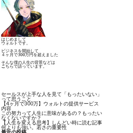
はじめまして

ウォルトです。

ビジネスを開始して

４ヶ月で300万円を超えました

こ
ちらで語っています。
セールスが上手な人を見て「もったいない」
って思うこと
【4ヶ月で300万】ウォルトの提供サービス
内容
この努力って人生に意味があるの？もったい
なくないですか？
【人生を変える思考】しんどい時に読む記事
何よりも強い。若さの重要性
最近の投稿