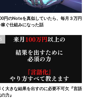
500円のNoteを真似していたら、毎月３万円
を稼ぐ仕組みになった話
早く大きな結果を出すのに必要不可欠『言語
化の力』