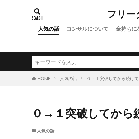
フリー
人気の話
コンサルについて
金持ちに
人気の話
０→１突破してから続けて
HOME
０→１突破してから
人気の話