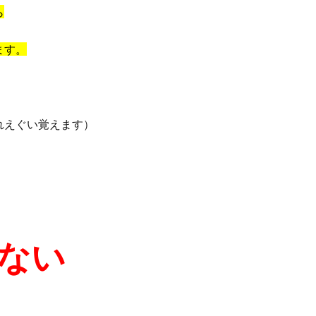
ら
ます。
れえぐい覚えます）
ない