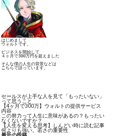
はじめまして

ウォルトです。

ビジネスを開始して

４ヶ月で300万円を超えました

こ
ちらで語っています。
セールスが上手な人を見て「もったいない」
って思うこと
【4ヶ月で300万】ウォルトの提供サービス
内容
この努力って人生に意味があるの？もったい
なくないですか？
【人生を変える思考】しんどい時に読む記事
何よりも強い。若さの重要性
最近の投稿