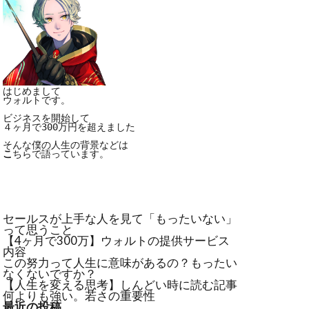
はじめまして

ウォルトです。

ビジネスを開始して

４ヶ月で300万円を超えました

こ
ちらで語っています。
セールスが上手な人を見て「もったいない」
って思うこと
【4ヶ月で300万】ウォルトの提供サービス
内容
この努力って人生に意味があるの？もったい
なくないですか？
【人生を変える思考】しんどい時に読む記事
何よりも強い。若さの重要性
最近の投稿