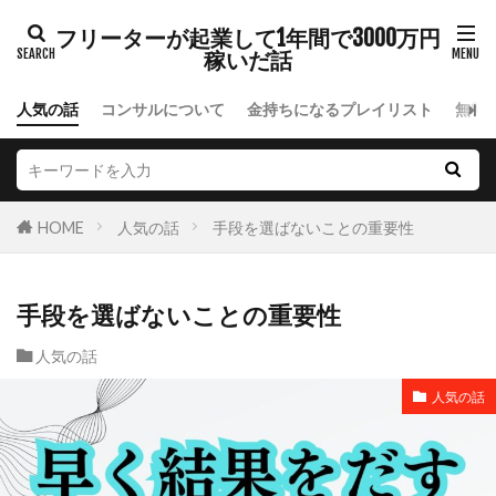
フリーターが起業して1年間で3000万円
稼いだ話
人気の話
コンサルについて
金持ちになるプレイリスト
無料
HOME
人気の話
手段を選ばないことの重要性
手段を選ばないことの重要性
人気の話
人気の話