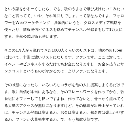
という話をかるーくしたら、でも、歌のうまさで飛び抜けたい！みたい
なこと言ってて、いや、それ遠回りでしょ。って話なんですよ。フォロ
ワーをWebマーケティング 具体的にいうと、クロスメディア戦略を
使ったり、情報発信ビジネスを絡めてチャンネル登録者をして1万人に
する。突然公式LINEも使います。
そこの1万人から流れてきた1000人くらいのリストは、他のYouTuber
に比べて、非常に濃いリストになります。ファンです。ここに対して、
イベントやビジネスをするだけでもお金になりますし、お金を払うとサ
ンクコストというものがかかるので、よりファンになります。
その状態になったら、いろいろなコラボを他の人に提案しまくるだけで
す。歌に自信が本当にあるなら、そのフレームワークを作ってから、歌
番組にオファーしても良いですよね。作ってないと、せっかく流れてく
る大量のアクセスが無駄になりますけど、その構造が出来上がっていれ
ば、チャンネル登録は増えるわ、お金は増えるわ、知名度は爆上がりす
るわ、ファンが大量発生するわ、で、もう無敵状態です。