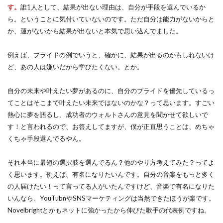
す。
誰1人として、結果が出ない理由は、自分が手段を選んでいるか
ら。ということに気付いていないのです。ただ自分は能力がないからと
か、運がないから結果が出ないと本気で思い込んでました。
例えば、プライドの例でいうと、確かに、結果が出るのかもしれないけ
ど、あの人は嫌いだから学びたくない。とか。
自分の未来や叶えたい夢があるのに、自分のプライドを優先しているっ
てことはそこまで叶えたい未来ではないのかな？って思います。すごい
熱心に夢を語るし、成功者のウォルトさんの意見を聞かせて欲しいで
す！と言われるので、お答えしてますが、僕が正直思うことは、めちゃ
くちゃ手段選んでるやん。
それ本当に最短の選択肢を選んでるん？他のやり方考えてみた？ってよ
く思います。例えば、有名になりたいんです。自分の音楽をもっと多く
の人届けたい！って言ってる人がいたんですけど、音楽で有名になりた
いんなら、YouTubnやSNSマーケティングは当然できたほうが楽です。
Novelbrightとかもネットに強かったから伸びた歌手の代表例ですね。