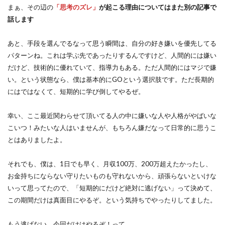
まぁ、その辺の
「思考のズレ」
が起こる理由についてはまた別の記事で
話します
あと、手段を選んでるなって思う瞬間は、自分の好き嫌いを優先してる
パターンね。これは学ぶ先であったりするんですけど、人間的には嫌い
だけど、技術的に優れていて、指導力もある。ただ人間的にはマジで嫌
い。という状態なら、僕は基本的にGOという選択肢です。ただ長期的
にはではなくて、短期的に学び倒してやるぜ。
幸い、ここ最近関わらせて頂いてる人の中に嫌いな人や人格がやばいな
こいつ！みたいな人はいませんが、もちろん嫌だなって日常的に思うこ
とはありましたよ。
それでも、僕は、1日でも早く、月収100万、200万超えたかったし、
お金持ちにならない守りたいものも守れないから、頑張らないといけな
いって思ってたので、「短期的にだけど絶対に逃げない」って決めて、
この期間だけは真面目にやるぞ。という気持ちでやったりしてました。
もう逃げない。今回だけはやるぞ！って