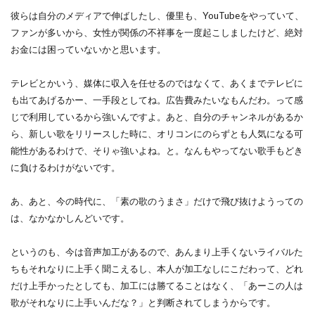
彼らは自分のメディアで伸ばしたし、優里も、YouTubeをやっていて、
ファンが多いから、女性が関係の不祥事を一度起こしましたけど、絶対
お金には困っていないかと思います。
テレビとかいう、媒体に収入を任せるのではなくて、あくまでテレビに
も出てあげるかー、一手段としてね。広告費みたいなもんだわ。って感
じで利用しているから強いんですよ。あと、自分のチャンネルがあるか
ら、新しい歌をリリースした時に、オリコンにのらずとも人気になる可
能性があるわけで、そりゃ強いよね。と。なんもやってない歌手もどき
に負けるわけがないです。
あ、あと、今の時代に、「素の歌のうまさ」だけで飛び抜けようっての
は、なかなかしんどいです。
というのも、今は音声加工があるので、あんまり上手くないライバルた
ちもそれなりに上手く聞こえるし、本人が加工なしにこだわって、どれ
だけ上手かったとしても、加工には勝てることはなく、「あーこの人は
歌がそれなりに上手いんだな？」と判断されてしまうからです。