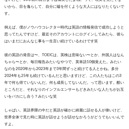
いから、目を逸らして、自分に嘘を付くような大人にはなりたくないで
す。
例えば、僕がノウハウコレクター時代は英語の情報発信で成功しようと
思ってたんですけど、最近そのアカウントにログインしてみたら、彼ら
はいまだにおんなじ事を一生言い続けているわけです笑
彼の英語の発音は〜、TOEICは、英検は意味ない〜とか、外国人はなん
ちゃら〜とか、毎日報告みたいなやつで、英単語10個覚えた。みたい
なのを2020年から2023年まで3年間ずっと続けてる人とかね。多分
2024年も25年も続けているんだと思いますけど、この人たちはこの3
年で何も得ていないんだ。何も成長してないんだ。って思います。酷い
ところだと、それなりのインフルエンサーもどきみたいな人たちがお互
いをバカにし合う？みたいな笑
しゃばい。英語界隈の中だと英語が確かに綺麗に話せる人が偉いけど、
世界全体で見た時に英語が話せようが話せなかろうがどうでもいいんで
すよ。