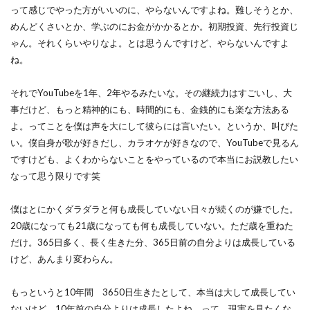
って感じでやった方がいいのに、やらないんですよね。難しそうとか、
めんどくさいとか、学ぶのにお金がかかるとか。初期投資、先行投資じ
ゃん。それくらいやりなよ。とは思うんですけど、やらないんですよ
ね。
それでYouTubeを1年、2年やるみたいな。その継続力はすごいし、大
事だけど、もっと精神的にも、時間的にも、金銭的にも楽な方法ある
よ。ってことを僕は声を大にして彼らには言いたい。というか、叫びた
い。僕自身が歌が好きだし、カラオケが好きなので、YouTubeで見るん
ですけども、よくわからないことをやっているので本当にお説教したい
なって思う限りです笑
僕はとにかくダラダラと何も成長していない日々が続くのが嫌でした。
20歳になっても21歳になっても何も成長していない。ただ歳を重ねた
だけ。365日多く、長く生きた分、365日前の自分よりは成長している
けど、あんまり変わらん。
もっというと10年間 3650日生きたとして、本当は大して成長してい
ないけど、10年前の自分よりは成長したよね。って、現実を見たくな